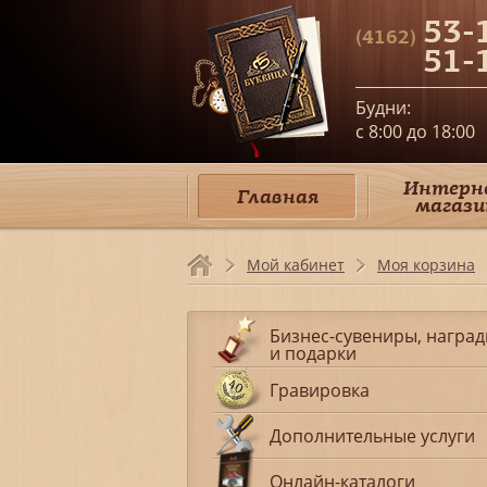
53-
(4162)
51-
Будни:
c 8:00 до 18:00
Интерн
Главная
магази
Мой кабинет
Моя корзина
Бизнес-сувениры, награ
и подарки
Гравировка
Дополнительные услуги
Онлайн-каталоги