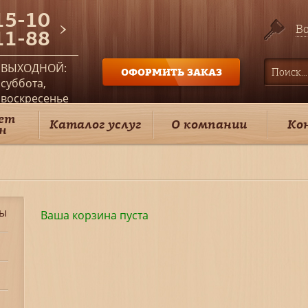
15-10
Во
11-88
ВЫХОДНОЙ:
ОФОРМИТЬ ЗАКАЗ
суббота,
воскресенье
ет
Каталог услуг
О компании
Ко
н
ды
Ваша корзина пуста