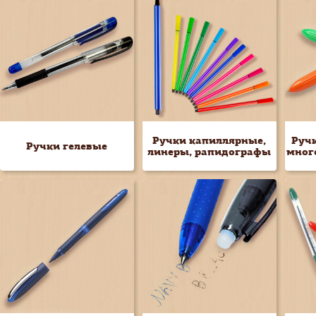
Ручки капиллярные,
Руч
Ручки гелевые
линеры, рапидографы
мног