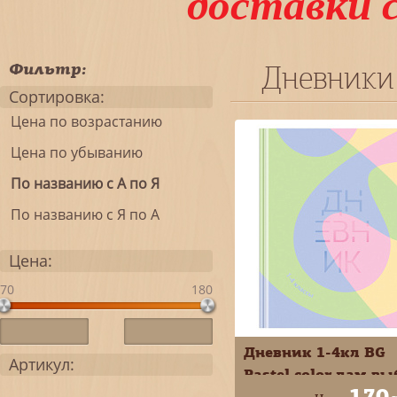
доставки 
Фильтр:
Дневники
Сортировка:
Цена по возрастанию
Цена по убыванию
По названию с А по Я
По названию с Я по А
Цена:
70
180
Дневник 1-4кл BG
Артикул:
Pastel color лам вы
170
лак Д5т48_лм_вл 6