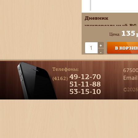
Дневник
универсальный BG
135
Белый лам тв обл
Цена:
Д5т40_лм 62749
+
В КОРЗИ
-
Телефоны:
67500
49-12-70
Email
(4162)
51-11-88
53-15-10
©2026 