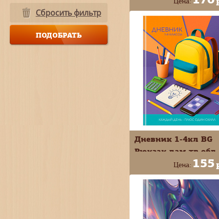
Цена:
Сбросить фильтр
+
В КОРЗИ
-
Дневник 1-4кл BG
Рюкзак лам тв обл
155
Д5и48_лм 62273
Цена:
+
В КОРЗИ
-