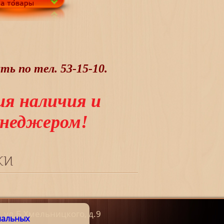
ь по тел. 53-15-10.
ия наличия и
менеджером!
ки
к, ул.Б.Хмельницкого, д.9
нальных