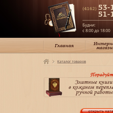
53-
(4162)
51-
Будни:
c 8:00 до 18:00
Интерн
Главная
магази
Каталог товаров