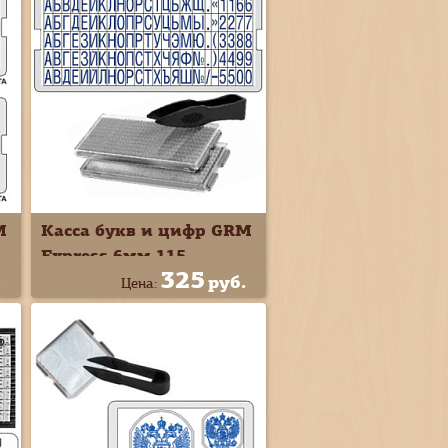
M
Касса букв и цифр GRM
Express 6мм 115
325
символов русс S7
.
руб.
Цена: