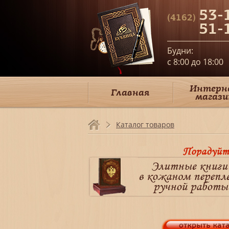
53-
(4162)
51-
Будни:
c 8:00 до 18:00
Интерн
Главная
магази
Каталог товаров