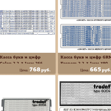
Касса букв и цифр
Касса букв и цифр GR
Colop 2,2-3,1мм 266
Econom 2,2-3,1мм 390
768
665
букв и цифр 79
символов русс с
руб.
руб
Цена:
Цена:
символов русс Type Set
пинцетом UNI-set
B