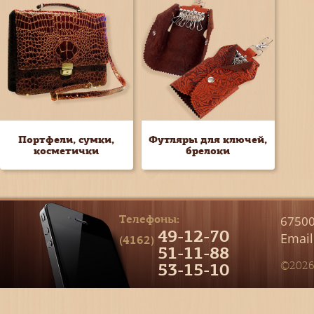
Портфели, сумки,
Футляры для ключей,
косметички
брелоки
Телефоны:
67500
49-12-70
Email
(4162)
51-11-88
53-15-10
©2026 